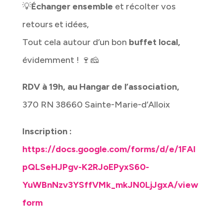
💡
Échanger ensemble
et récolter vos
retours et idées,
Tout cela autour d’un bon
buffet local,
évidemment ! 🍷🧀
RDV à 19h, au Hangar de l’association,
370 RN 38660 Sainte-Marie-d’Alloix
Inscription :
https://docs.google.com/forms/d/e/1FAI
pQLSeHJPgv-K2RJoEPyxS60-
YuWBnNzv3YSffVMk_mkJN0LjJgxA/view
form